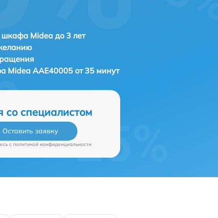
 шкафа Midea до 3 лет
 желанию
бращения
фа
Midea AAE40005 от 35 минут
я со специалистом
Оставить заявку
есь c
политикой конфиденциальности