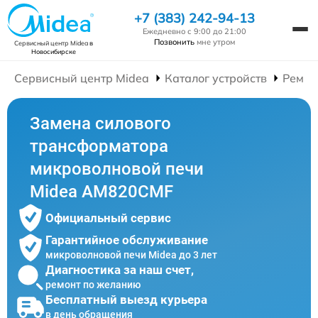
+7 (383) 242-94-13
Ежедневно с 9:00 до 21:00
Позвонить
мне утром
Сервисный центр Midea
в
Новосибирске
Сервисный центр Midea
Каталог устройств
Ремон
Замена силового
трансформатора
микроволновой печи
Midea AM820CMF
Официальный сервис
Гарантийное обслуживание
микроволновой печи Midea до 3 лет
Диагностика за наш счет,
ремонт по желанию
Бесплатный выезд курьера
в день обращения