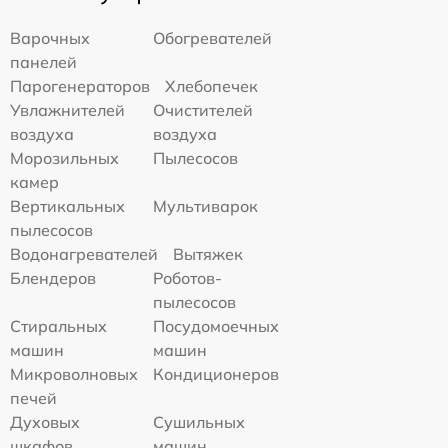
Варочных
Обогревателей
панелей
Парогенераторов
Хлебопечек
Увлажнителей
Очистителей
воздуха
воздуха
Морозильных
Пылесосов
камер
Вертикальных
Мультиварок
пылесосов
Водонагревателей
Вытяжек
Блендеров
Роботов-
пылесосов
Стиральных
Посудомоечных
машин
машин
Микроволновых
Кондиционеров
печей
Духовых
Сушильных
шкафов
машин