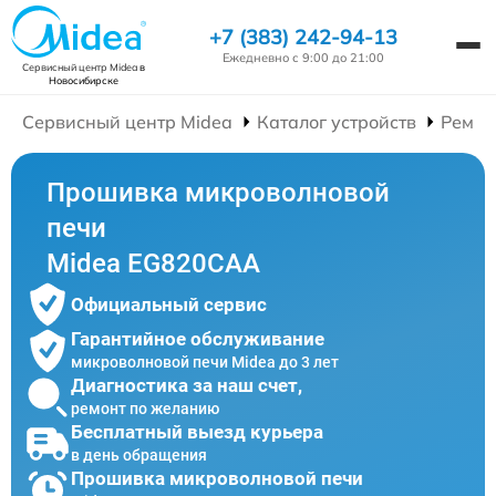
+7 (383) 242-94-13
Ежедневно с 9:00 до 21:00
Сервисный центр Midea
в
Новосибирске
Сервисный центр Midea
Каталог устройств
Ремон
Прошивка микроволновой
печи
Midea EG820CAA
Официальный сервис
Гарантийное обслуживание
микроволновой печи Midea до 3 лет
Диагностика за наш счет,
ремонт по желанию
Бесплатный выезд курьера
в день обращения
Прошивка микроволновой печи