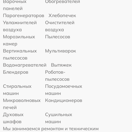
Варочных
Обогревателей
панелей
Парогенераторов
Хлебопечек
Увлажнителей
Очистителей
воздуха
воздуха
Морозильных
Пылесосов
камер
Вертикальных
Мультиварок
пылесосов
Водонагревателей
Вытяжек
Блендеров
Роботов-
пылесосов
Стиральных
Посудомоечных
машин
машин
Микроволновых
Кондиционеров
печей
Духовых
Сушильных
шкафов
машин
Мы занимаемся ремонтом и техническим