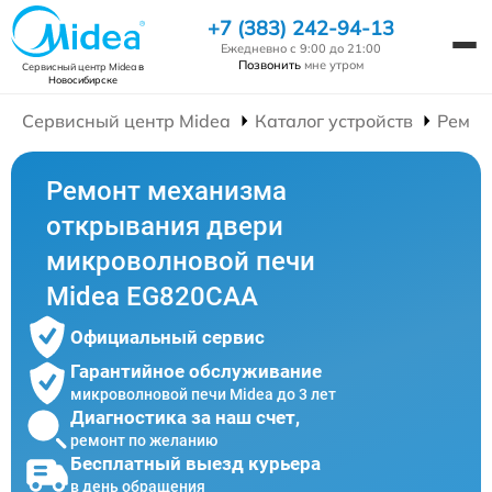
+7 (383) 242-94-13
Ежедневно с 9:00 до 21:00
Позвонить
мне утром
Сервисный центр Midea
в
Новосибирске
Сервисный центр Midea
Каталог устройств
Ремон
Ремонт механизма
открывания двери
микроволновой печи
Midea EG820CAA
Официальный сервис
Гарантийное обслуживание
микроволновой печи Midea до 3 лет
Диагностика за наш счет,
ремонт по желанию
Бесплатный выезд курьера
в день обращения