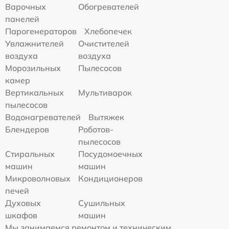
Варочных
Обогревателей
панелей
Парогенераторов
Хлебопечек
Увлажнителей
Очистителей
воздуха
воздуха
Морозильных
Пылесосов
камер
Вертикальных
Мультиварок
пылесосов
Водонагревателей
Вытяжек
Блендеров
Роботов-
пылесосов
Стиральных
Посудомоечных
машин
машин
Микроволновых
Кондиционеров
печей
Духовых
Сушильных
шкафов
машин
Мы занимаемся ремонтом и техническим