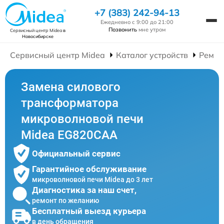
+7 (383) 242-94-13
Ежедневно с 9:00 до 21:00
Позвонить
мне утром
Сервисный центр Midea
в
Новосибирске
Сервисный центр Midea
Каталог устройств
Ремон
Замена силового
трансформатора
микроволновой печи
Midea EG820CAA
Официальный сервис
Гарантийное обслуживание
микроволновой печи Midea до 3 лет
Диагностика за наш счет,
ремонт по желанию
Бесплатный выезд курьера
в день обращения