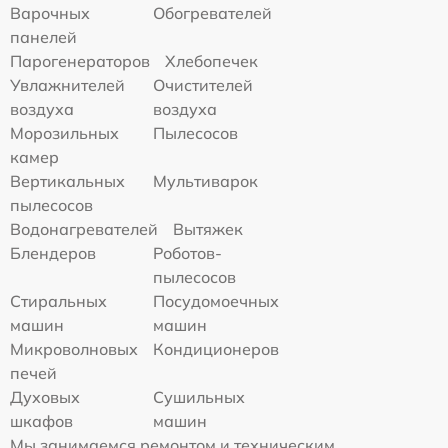
Варочных
Обогревателей
панелей
Парогенераторов
Хлебопечек
Увлажнителей
Очистителей
воздуха
воздуха
Морозильных
Пылесосов
камер
Вертикальных
Мультиварок
пылесосов
Водонагревателей
Вытяжек
Блендеров
Роботов-
пылесосов
Стиральных
Посудомоечных
машин
машин
Микроволновых
Кондиционеров
печей
Духовых
Сушильных
шкафов
машин
Мы занимаемся ремонтом и техническим