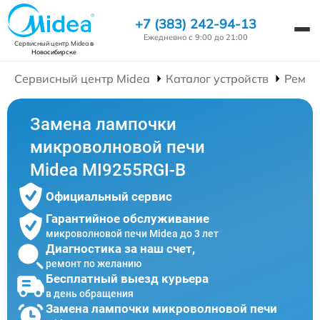
+7 (383) 242-94-13
Ежедневно с 9:00 до 21:00
Сервисный центр Midea
в
Новосибирске
Сервисный центр Midea
Каталог устройств
Ремон
Замена лампочки
микроволновой печи
Midea MI9255RGI-B
Официальный сервис
Гарантийное обслуживание
микроволновой печи Midea до 3 лет
Диагностика за наш счет,
ремонт по желанию
Бесплатный выезд курьера
в день обращения
Замена лампочки микроволновой печи