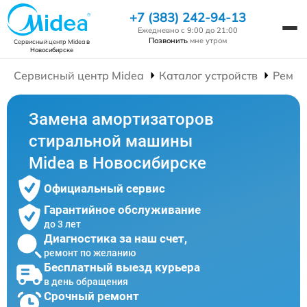
+7 (383) 242-94-13
Ежедневно с 9:00 до 21:00
Позвонить
мне утром
Сервисный центр Midea
в
Новосибирске
Сервисный центр Midea
Каталог устройств
Ремон
Замена амортизаторов
стиральной машины
Midea в Новосибирске
Официальный сервис
Гарантийное обслуживание
до 3 лет
Диагностика за наш счет,
ремонт по желанию
Бесплатный выезд курьера
в день обращения
Срочный ремонт