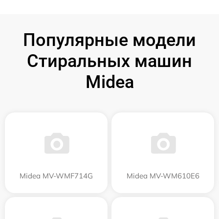
Популярные модели
Стиральных машин
Midea
Midea MV-WMF714G
Midea MV-WM610E6