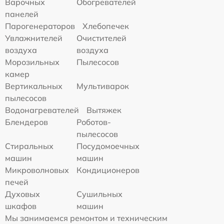
Варочных
Обогревателей
панелей
Парогенераторов
Хлебопечек
Увлажнителей
Очистителей
воздуха
воздуха
Морозильных
Пылесосов
камер
Вертикальных
Мультиварок
пылесосов
Водонагревателей
Вытяжек
Блендеров
Роботов-
пылесосов
Стиральных
Посудомоечных
машин
машин
Микроволновых
Кондиционеров
печей
Духовых
Сушильных
шкафов
машин
Мы занимаемся ремонтом и техническим