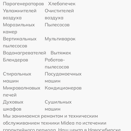
Парогенераторов
Хлебопечек
Увлажнителей
Очистителей
воздуха
воздуха
Морозильных
Пылесосов
камер
Вертикальных
Мультиварок
пылесосов
Водонагревателей
Вытяжек
Блендеров
Роботов-
пылесосов
Стиральных
Посудомоечных
машин
машин
Микроволновых
Кондиционеров
печей
Духовых
Сушильных
шкафов
машин
Мы занимаемся ремонтом и техническим
обслуживанием техники Midea по истечении
гарантийного периода. Наш центр в Новосибирске