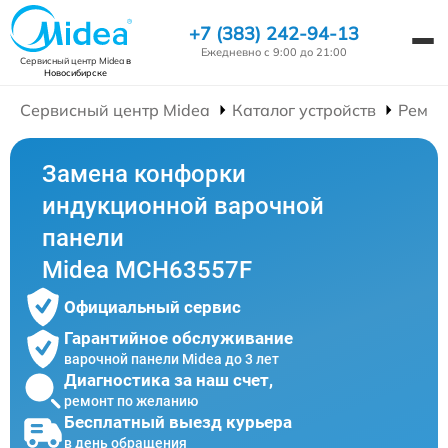
+7 (383) 242-94-13
Ежедневно с 9:00 до 21:00
Сервисный центр Midea
в
Новосибирске
Сервисный центр Midea
Каталог устройств
Ремон
Замена конфорки
индукционной варочной
панели
Midea MCH63557F
Официальный сервис
Гарантийное обслуживание
варочной панели Midea до 3 лет
Диагностика за наш счет,
ремонт по желанию
Бесплатный выезд курьера
в день обращения