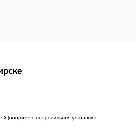
1000 р
1100 р
1250 р
500 р
ирске
550 р
450 р
1000 р
той (например, неправильная установка
600 р