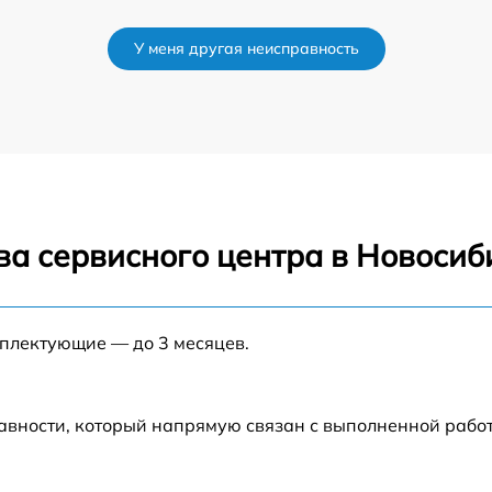
я
от 60 мин
У меня другая неисправность
от 60 мин
от 60 мин
от 60 мин
ва сервисного центра в Новосиб
от 60 мин
я
от 60 мин
мплектующие — до 3 месяцев.
от 60 мин
авности, который напрямую связан с выполненной рабо
от 60 мин