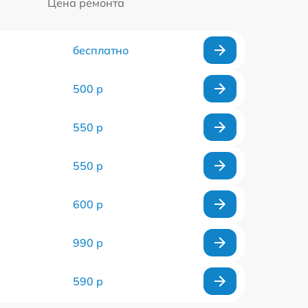
Цена ремонта
бесплатно
500 р
550 р
550 р
600 р
990 р
590 р