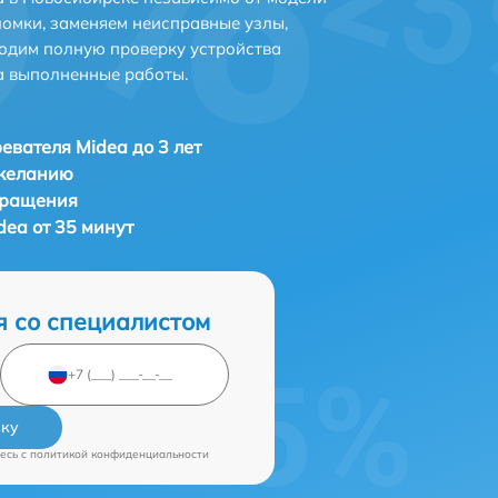
ломки, заменяем неисправные узлы,
одим полную проверку устройства
а выполненные работы.
евателя Midea до 3 лет
 желанию
бращения
dea от 35 минут
я со специалистом
вку
есь c
политикой конфиденциальности