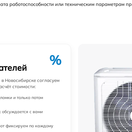
ата работоспособности или техническим параметрам пр
от 60 мин
от 60 мин
от 60 мин
от 60 мин
%
ателей
от 60 мин
 в Новосибирске согласуем
асчёт стоимости:
от 60 мин
ломки и только потом
 обсуждается с вами
бот фиксируем по каждому