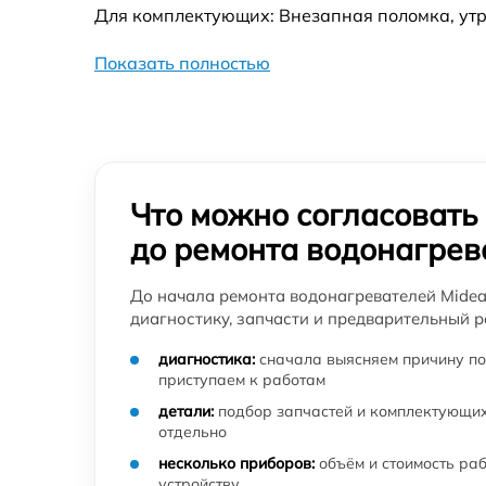
Для комплектующих: Внезапная поломка, утр
Замена мембраны водонагревателя Midea
Показать полностью
Замена анода водонагревателя Midea
Замена термопредохранителя
водонагревателя Midea
Замена предохранительного клапана
Что можно согласовать
водонагревателя Midea
до ремонта водонагрев
Замена фланца водонагревателя Midea
До начала ремонта водонагревателей Midea
диагностику, запчасти и предварительный р
Замена ТЭН водонагревателя Midea
диагностика:
сначала выясняем причину по
приступаем к работам
детали:
подбор запчастей и комплектующих
отдельно
несколько приборов:
объём и стоимость ра
устройству