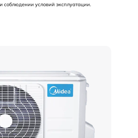
и соблюдении условий эксплуатации.
749 р
850 р
350 р
1000 р
600 р
2800 р