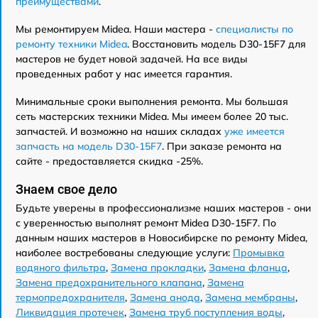
преимуществами
.
Мы ремонтируем Midea. Наши мастера -
специалисты по
ремонту техники Midea
. Восстановить модель D30-15F7 для
мастеров не будет новой задачей. На все виды
проведенных работ у нас имеется гарантия.
Минимальные сроки выполнения ремонта. Мы большая
сеть мастерских техники Midea. Мы имеем более 20 тыс.
запчастей. И возможно на наших складах
уже имеется
запчасть на модель D30-15F7
. При заказе ремонта на
сайте - предоставляется скидка -25%.
Знаем свое дело
Будьте уверены в профессионализме наших мастеров - они
с уверенностью выполнят ремонт Midea D30-15F7. По
данным наших мастеров в Новосибирске по ремонту Midea,
наиболее востребованы следующие услуги:
Промывка
водяного фильтра
,
Замена прокладки
,
Замена фланца
,
Замена предохранительного клапана
,
Замена
термопредохранителя
,
Замена анода
,
Замена мембраны
,
Ликвидация протечек
,
Замена труб поступления воды
,